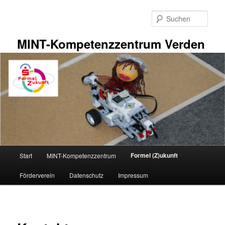
Zum
primären
Such
Inhalt
springen
MINT-Kompetenzzentrum Verden
Hauptmenü
Formel (Z)ukunft
Start
MINT-Kompetenzzentrum
Förderverein
Datenschutz
Impressum